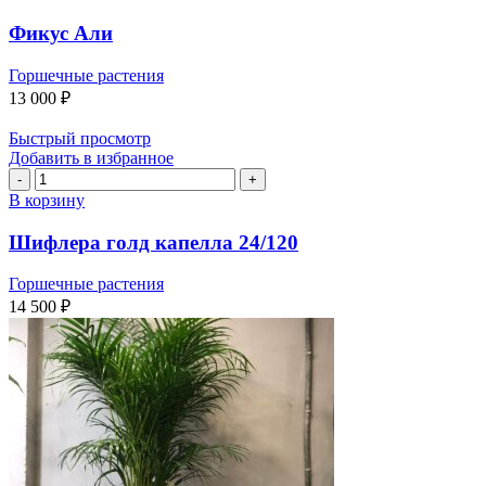
Фикус
Али
Фикус Али
Горшечные растения
13 000
₽
Быстрый просмотр
Добавить в избранное
Количество
товара
В корзину
Шифлера
голд
Шифлера голд капелла 24/120
капелла
24/120
Горшечные растения
14 500
₽