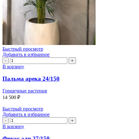
Быстрый просмотр
Добавить в избранное
Количество
товара
В корзину
Пальма
арека
Пальма арека 24/150
24/150
Горшечные растения
14 500
₽
Быстрый просмотр
Добавить в избранное
Количество
товара
В корзину
Фикус
али
Фикус али 27/150