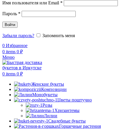
Обязательно
Имя пользователя или Email
*
Обязательно
Пароль
*
Войти
Забыли пароль?
Запомнить меня
0
Избранное
0
items
0
₽
Меню
0
items
0
₽
Женские букеты
Композиции
Монобукеты
Цветы поштучно
Розы
Хризантемы
Лилии
Свадебные букеты
Горшечные растения