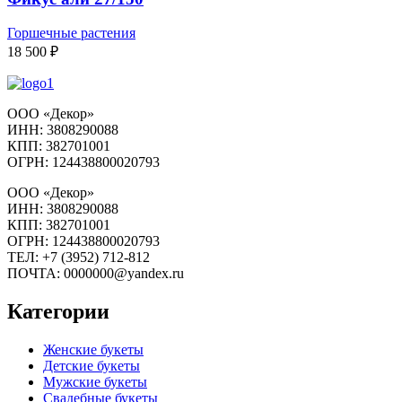
27/150
Горшечные растения
18 500
₽
ООО «Декор»
ИНН: 3808290088
КПП: 382701001
ОГРН: 124438800020793
ООО «Декор»
ИНН: 3808290088
КПП: 382701001
ОГРН: 124438800020793
ТЕЛ: +7 (3952) 712-812
ПОЧТА: 0000000@yandex.ru
Категории
Женские букеты
Детские букеты
Мужские букеты
Свадебные букеты