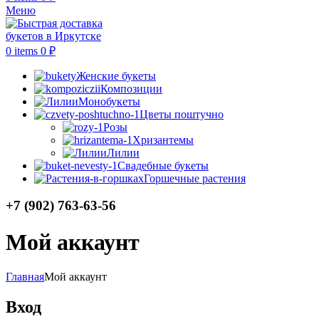
Меню
0
items
0
₽
Женские букеты
Композиции
Монобукеты
Цветы поштучно
Розы
Хризантемы
Лилии
Свадебные букеты
Горшечные растения
+7 (902) 763-63-56
Мой аккаунт
Главная
Мой аккаунт
Вход