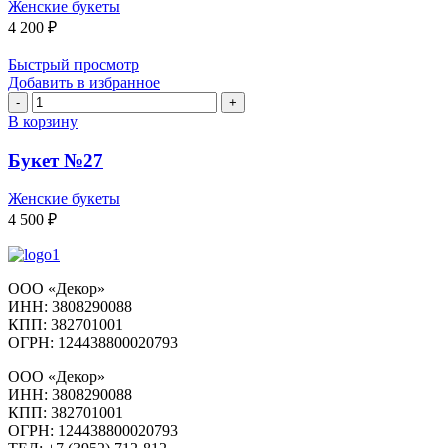
Женские букеты
4 200
₽
Быстрый просмотр
Добавить в избранное
Количество
товара
В корзину
Букет
№27
Букет №27
Женские букеты
4 500
₽
ООО «Декор»
ИНН: 3808290088
КПП: 382701001
ОГРН: 124438800020793
ООО «Декор»
ИНН: 3808290088
КПП: 382701001
ОГРН: 124438800020793