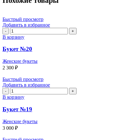
Похожие товары
Быстрый просмотр
Добавить в избранное
Количество
товара
В корзину
Букет
№20
Букет №20
Женские букеты
2 300
₽
Быстрый просмотр
Добавить в избранное
Количество
товара
В корзину
Букет
№19
Букет №19
Женские букеты
3 000
₽
Быстрый просмотр