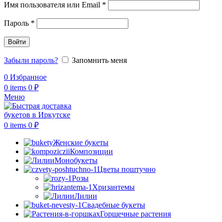
Обязательно
Имя пользователя или Email
*
Обязательно
Пароль
*
Войти
Забыли пароль?
Запомнить меня
0
Избранное
0
items
0
₽
Меню
0
items
0
₽
Женские букеты
Композиции
Монобукеты
Цветы поштучно
Розы
Хризантемы
Лилии
Свадебные букеты
Горшечные растения